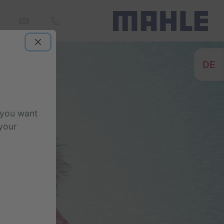
he
DE
E
you want
your