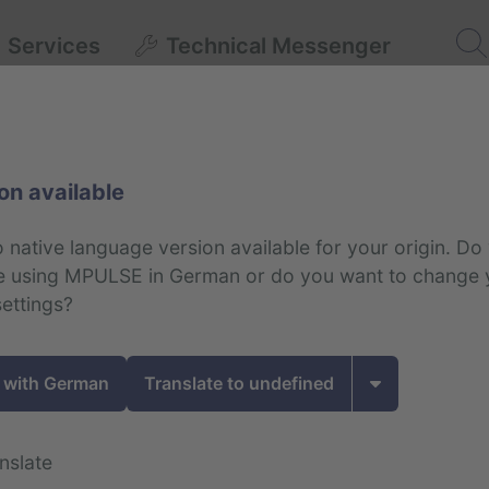
Suc
Services
Technical Messenger
on available
o native language version available for your origin.
Do 
ue using MPULSE in German or do you want to change 
ettings?
 with German
Translate to undefined
nslate