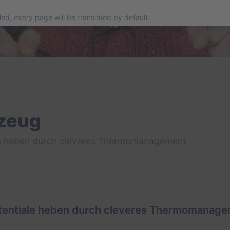
bled, every page will be translated by default.
rzeug
iale heben durch cleveres Thermomanagement
Potentiale heben durch cleveres Thermomanag