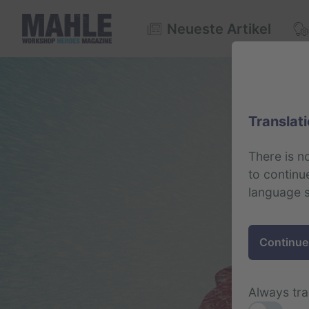
Neueste Artikel
Translati
There is n
to contin
language s
Continue
Always tra