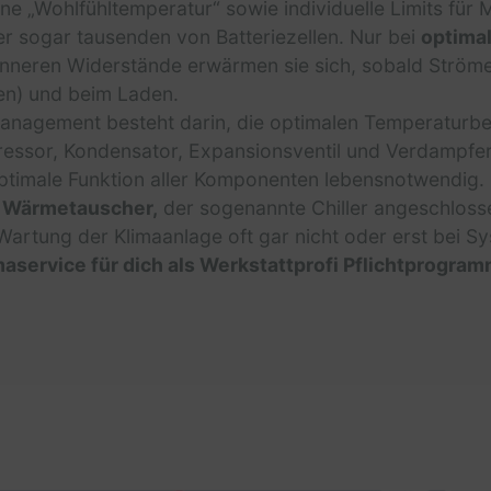
gene „Wohlfühltemperatur“ sowie individuelle Limits f
oder sogar tausenden von Batteriezellen. Nur bei
optima
inneren Widerstände erwärmen sie sich, sobald Ströme 
n) und beim Laden.
nagement besteht darin, die optimalen Temperaturbere
ssor, Kondensator, Expansionsventil und Verdampfer
ptimale Funktion aller Komponenten lebensnotwendig.
r
Wärmetauscher,
der sogenannte Chiller angeschlosse
 Wartung der Klimaanlage oft gar nicht oder erst bei S
maservice für dich als Werkstattprofi Pflichtprogra