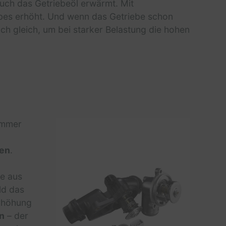
uch das Getriebeöl erwärmt. Mit
bes erhöht. Und wenn das Getriebe schon
ch gleich, um bei starker Belastung die hohen
 immer
sen
.
me aus
ld das
Erhöhung
n
– der